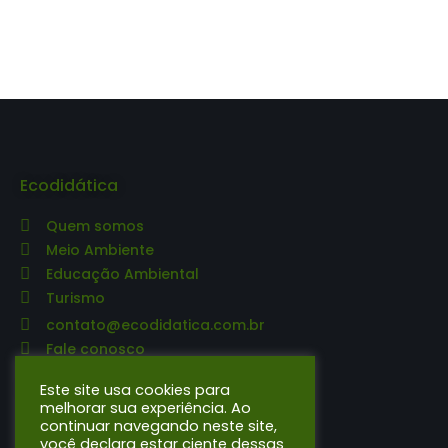
Ecodidática
Quem somos
Meio Ambiente
Educação Ambiental
Turismo
contato@ecodidatica.com.br
Fale conosco
Editora Ecodidática
Este site usa cookies para
melhorar sua experiência. Ao
continuar navegando neste site,
O que publicamos
você declara estar ciente dessas