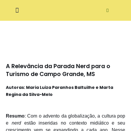
Pular
ditora Ecodidática
para
o
conteúdo
A Relevância da Parada Nerd para o
Turismo de Campo Grande, MS
Autoras: Maria Luiza Paranhos Baltuilhe e Marta
Regina da Silva-Melo
Resumo
: Com o advento da globalização, a cultura pop
e
nerd
estão inseridas no contexto midiático e seu
crescimento vem se expandindo a cada ano. Nesse