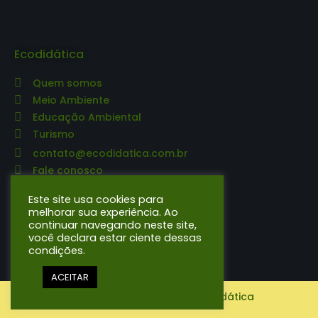
Ecodidática
Quem somos
Meio Ambiente
Educação Ambiental
Turismo
contato@ecodidatica.com.br
Fale conosco
Editora Ecodidática
Este site usa cookies para
melhorar sua experiência. Ao
continuar navegando neste site,
O que publicamos
você declara estar ciente dessas
condições.
ACEITAR
© Copyright 2021-2026 | Ecodidática