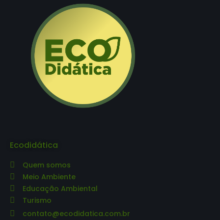
Ecodidática
Quem somos
Meio Ambiente
Educação Ambiental
Turismo
contato@ecodidatica.com.br