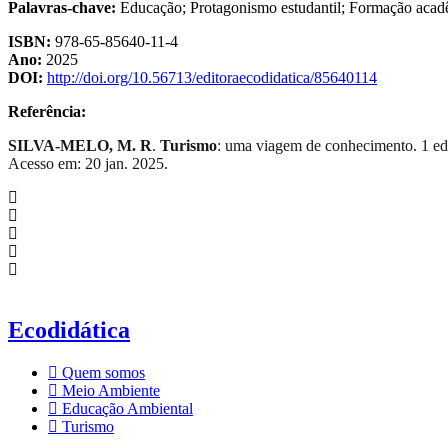
Palavras-chave:
Educação; Protagonismo estudantil; Formação acadê
ISBN:
978-65-85640-11-4
Ano:
2025
DOI:
http://doi.org/10.56713/editoraecodidatica/85640114
Referência:
SILVA-MELO, M. R
.
Turismo
: uma viagem de conhecimento. 1 ed
Acesso em: 20 jan. 2025.
Ecodidática
Quem somos
Meio Ambiente
Educação Ambiental
Turismo