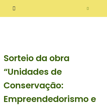
Pular
ditora Ecodidática
para
o
conteúdo
Sorteio da obra
“Unidades de
Conservação:
Empreendedorismo e