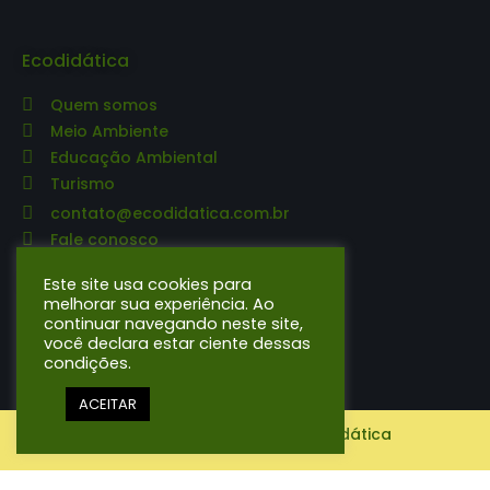
Ecodidática
Quem somos
Meio Ambiente
Educação Ambiental
Turismo
contato@ecodidatica.com.br
Fale conosco
Editora Ecodidática
Este site usa cookies para
melhorar sua experiência. Ao
continuar navegando neste site,
O que publicamos
você declara estar ciente dessas
condições.
ACEITAR
© Copyright 2021-2026 | Ecodidática