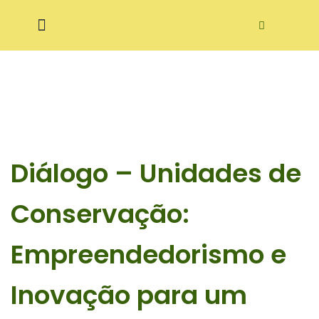
Pular
ditora Ecodidática
para
o
conteúdo
Diálogo – Unidades de
Conservação:
Empreendedorismo e
Inovação para um