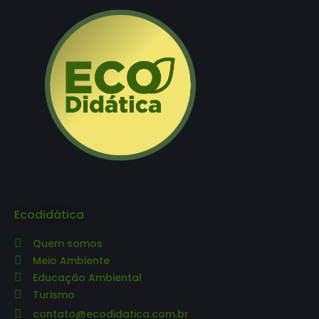
Ecodidática
Quem somos
Meio Ambiente
Educação Ambiental
Turismo
contato@ecodidatica.com.br