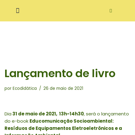
Pular
ditora Ecodidática
para
o
conteúdo
Lançamento de livro
por
Ecodidática
26 de maio de 2021
Dia
31 de maio de 2021, 13h-14h30
, será o lançamento
do e-book
Educomunicação Socioambiental:
Resíduos de Equipamentos Eletroeletrônicos e a