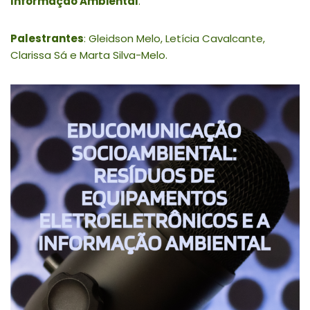
Informação Ambiental
.
Palestrantes
: Gleidson Melo, Letícia Cavalcante,
Clarissa Sá e Marta Silva-Melo.