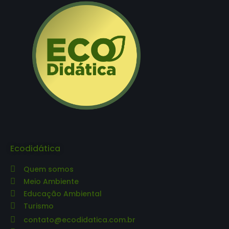
Ecodidática
Quem somos
Meio Ambiente
Educação Ambiental
Turismo
contato@ecodidatica.com.br