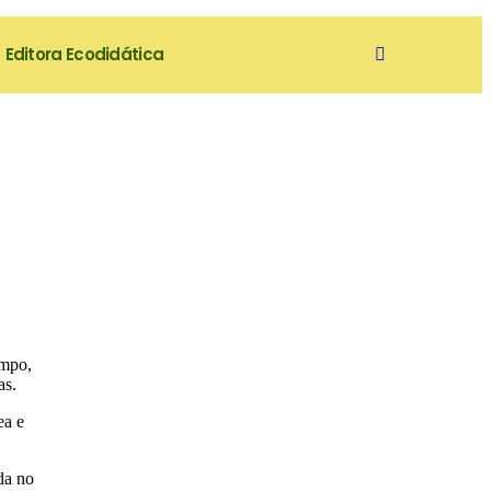
Editora Ecodidática
empo,
as.
ea e
da no