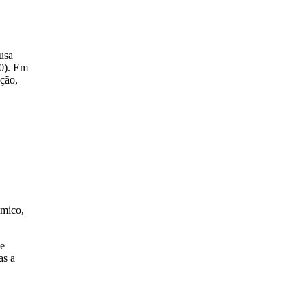
 usa
20). Em
ação,
ômico,
ue
as a