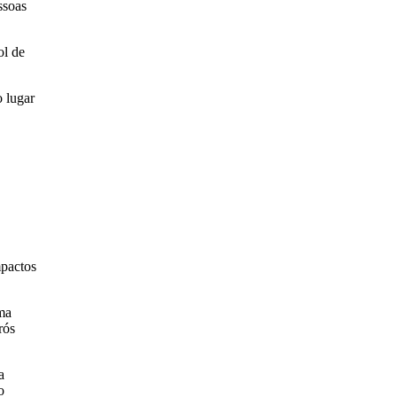
ssoas
ol de
o lugar
mpactos
ma
rós
a
o