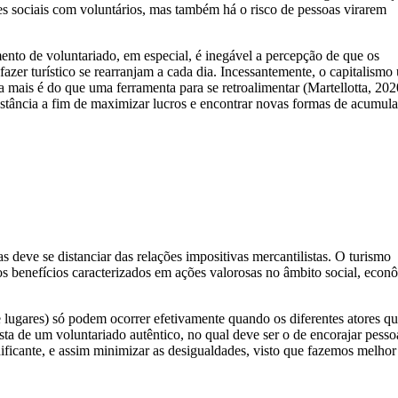
es sociais com voluntários, mas também há o risco de pessoas virarem
nto de voluntariado, em especial, é inegável a percepção de que os
azer turístico se rearranjam a cada dia. Incessantemente, o capitalismo
ada mais é do que uma ferramenta para se retroalimentar (Martellotta, 20
nstância a fim de maximizar lucros e encontrar novas formas de acumul
as deve se distanciar das relações impositivas mercantilistas. O turismo
os benefícios caracterizados em ações valorosas no âmbito social, econ
e lugares) só podem ocorrer efetivamente quando os diferentes atores q
ta de um voluntariado autêntico, no qual deve ser o de encorajar pesso
ificante, e assim minimizar as desigualdades, visto que fazemos melhor