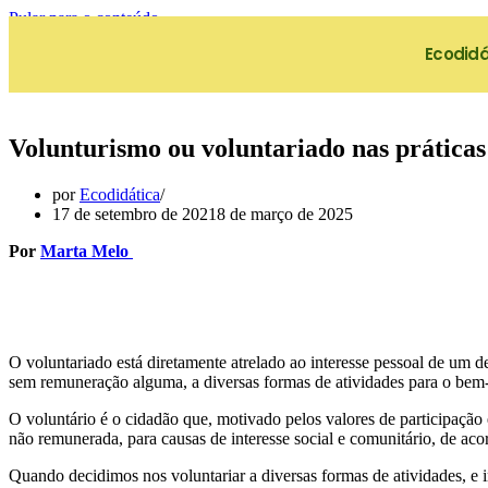
Pular para o conteúdo
Ecodidá
Volunturismo ou voluntariado nas práticas 
por
Ecodidática
17 de setembro de 2021
8 de março de 2025
Por
Marta Melo
O voluntariado está diretamente atrelado ao interesse pessoal de um d
sem remuneração alguma, a diversas formas de atividades para o bem
O voluntário é o cidadão que, motivado pelos valores de participação 
não remunerada, para causas de interesse social e comunitário, de a
Quando decidimos nos voluntariar a diversas formas de atividades, e