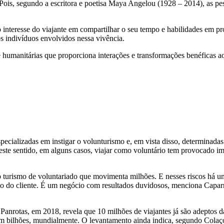
Pois, segundo a escritora e poetisa Maya Angelou (1928 – 2014), as pe
o interesse do viajante em compartilhar o seu tempo e habilidades em pr
s indivíduos envolvidos nessa vivência.
e humanitárias que proporciona interações e transformações benéficas a
ecializadas em instigar o volunturismo e, em vista disso, determinadas
este sentido, em alguns casos, viajar como voluntário tem provocado i
o turismo de voluntariado que movimenta milhões. E nesses riscos há u
o do cliente. É um negócio com resultados duvidosos, menciona Capar
anrotas, em 2018, revela que 10 milhões de viajantes já são adeptos d
m bilhões, mundialmente. O levantamento ainda indica, segundo Colaç