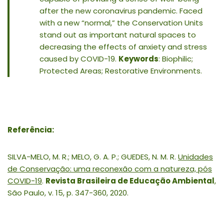
after the new coronavirus pandemic. Faced
with a new “normal,” the Conservation Units
stand out as important natural spaces to
decreasing the effects of anxiety and stress
caused by COVID-19.
Keywords
: Biophilic;
Protected Areas; Restorative Environments.
Referência:
SILVA-MELO, M. R.; MELO, G. A. P.; GUEDES, N. M. R.
Unidades
de Conservação: uma reconexão com a natureza, pós
COVID-19
.
Revista Brasileira de Educação Ambiental
,
São Paulo, v. 15, p. 347-360, 2020.