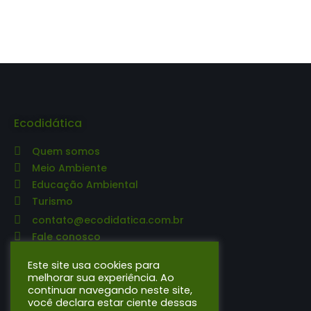
Ecodidática
Quem somos
Meio Ambiente
Educação Ambiental
Turismo
contato@ecodidatica.com.br
Fale conosco
Editora Ecodidática
Este site usa cookies para
melhorar sua experiência. Ao
continuar navegando neste site,
O que publicamos
você declara estar ciente dessas