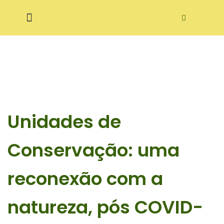
Pular
ditora Ecodidática
para
o
conteúdo
Unidades de
Conservação: uma
reconexão com a
natureza, pós COVID-