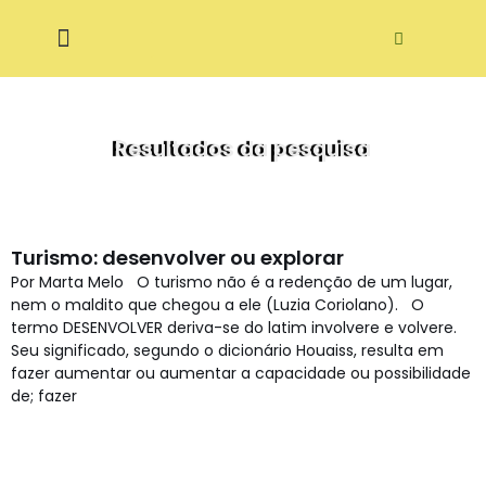
Pular
ditora Ecodidática
para
o
conteúdo
Resultados da pesquisa
Turismo: desenvolver ou explorar
Por Marta Melo O turismo não é a redenção de um lugar,
nem o maldito que chegou a ele (Luzia Coriolano). O
termo DESENVOLVER deriva-se do latim involvere e volvere.
Seu significado, segundo o dicionário Houaiss, resulta em
fazer aumentar ou aumentar a capacidade ou possibilidade
de; fazer