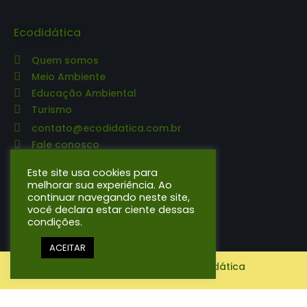
Ecodidática
Quem somos
Meio Ambiente
Educação Ambiental
Turismo
contato@ecodidatica.com.br
Fale conosco
Editora Ecodidática
Este site usa cookies para
melhorar sua experiência. Ao
continuar navegando neste site,
O que publicamos
você declara estar ciente dessas
condições.
ACEITAR
© Copyright 2021-2026 | Ecodidática