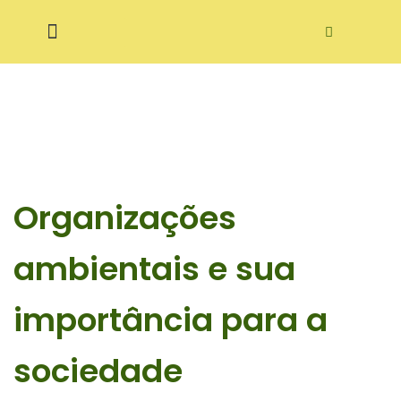
Pular
ditora Ecodidática
para
o
conteúdo
Organizações
ambientais e sua
importância para a
sociedade