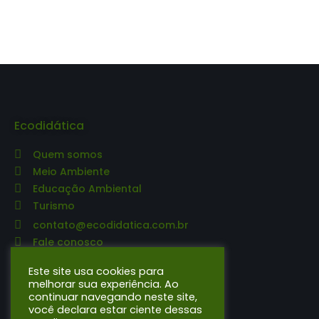
Ecodidática
Quem somos
Meio Ambiente
Educação Ambiental
Turismo
contato@ecodidatica.com.br
Fale conosco
Editora Ecodidática
Este site usa cookies para
melhorar sua experiência. Ao
continuar navegando neste site,
O que publicamos
você declara estar ciente dessas