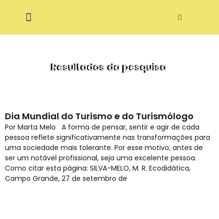
Pular
ditora Ecodidática
para
o
conteúdo
Resultados da pesquisa
Dia Mundial do Turismo e do Turismólogo
Por Marta Melo A forma de pensar, sentir e agir de cada
pessoa reflete significativamente nas transformações para
uma sociedade mais tolerante. Por esse motivo, antes de
ser um notável profissional, seja uma excelente pessoa.
Como citar esta página: SILVA-MELO, M. R. Ecodidática,
Campo Grande, 27 de setembro de