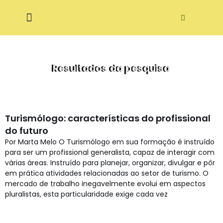
Pular
ditora Ecodidática
para
o
conteúdo
Resultados da pesquisa
Turismólogo: características do profissional
do futuro
Por Marta Melo O Turismólogo em sua formação é instruído
para ser um profissional generalista, capaz de interagir com
várias áreas. Instruído para planejar, organizar, divulgar e pôr
em prática atividades relacionadas ao setor de turismo. O
mercado de trabalho inegavelmente evolui em aspectos
pluralistas, esta particularidade exige cada vez