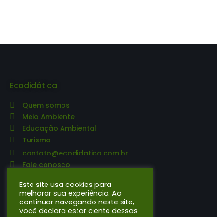
Ecodidática
Quem somos
Meio Ambiente
Educação Ambiental
Turismo
contato@ecodidatica.com.br
Fale conosco
Editora Ecodidática
Este site usa cookies para
melhorar sua experiência. Ao
continuar navegando neste site,
O que publicamos
você declara estar ciente dessas