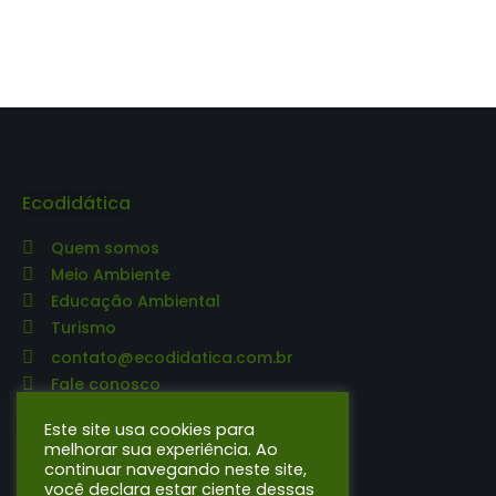
Ecodidática
Quem somos
Meio Ambiente
Educação Ambiental
Turismo
contato@ecodidatica.com.br
Fale conosco
Editora Ecodidática
Este site usa cookies para
melhorar sua experiência. Ao
continuar navegando neste site,
O que publicamos
você declara estar ciente dessas