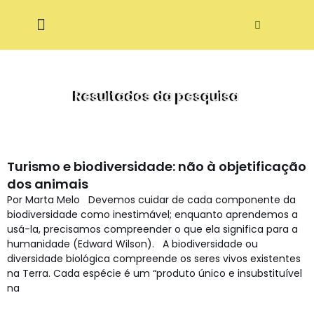
Pular
ditora Ecodidática
para
o
conteúdo
Resultados da pesquisa
Turismo e biodiversidade: não à objetificação
dos animais
Por Marta Melo Devemos cuidar de cada componente da
biodiversidade como inestimável; enquanto aprendemos a
usá-la, precisamos compreender o que ela significa para a
humanidade (Edward Wilson). A biodiversidade ou
diversidade biológica compreende os seres vivos existentes
na Terra. Cada espécie é um “produto único e insubstituível
na