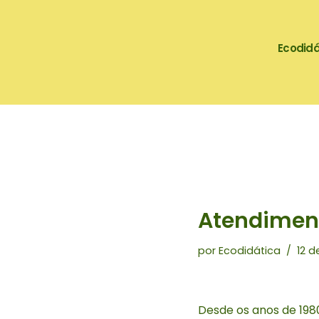
Pular
Ecodidá
para
o
conteúdo
Atendimen
por
Ecodidática
12 d
Desde os anos de 198