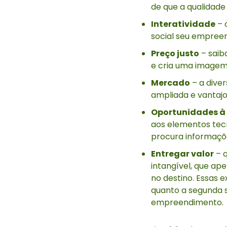
de que a qualidade
Interatividade
– 
social seu empree
Preço justo
– saib
e cria uma imagem 
Mercado
– a dive
ampliada e vantajo
Oportunidades à 
aos elementos tecn
procura informaçõe
Entregar valor
– q
intangível, que ap
no destino. Essas e
quanto a segunda s
empreendimento.