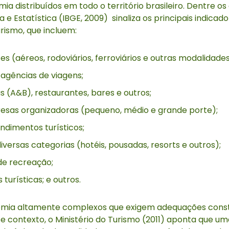
distribuídos em todo o território brasileiro. Dentre os q
a e Estatística (IBGE, 2009) sinaliza os principais indicad
rismo, que incluem:
s (aéreos, rodoviários, ferroviários e outras modalidades
gências de viagens;
s (A&B), restaurantes, bares e outros;
sas organizadoras (pequeno, médio e grande porte);
dimentos turísticos;
ersas categorias (hotéis, pousadas, resorts e outros);
 de recreação;
turísticas; e outros.
omia altamente complexos que exigem adequações consta
 contexto, o Ministério do Turismo (2011) aponta que uma