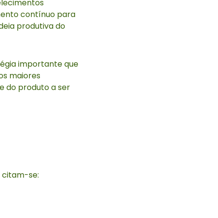
elecimentos
mento contínuo para
deia produtiva do
égia importante que
dos maiores
e do produto a ser
 citam-se: