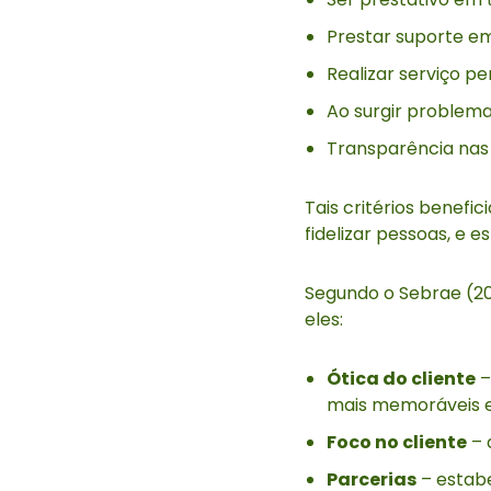
Prestar suporte em
Realizar serviço pe
Ao surgir problema
Transparência nas
Tais critérios benefi
fidelizar pessoas, e 
Segundo o Sebrae (201
eles:
Ótica do cliente
–
mais memoráveis e
Foco no cliente
– 
Parcerias
– estabe