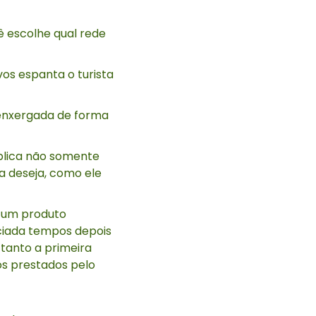
ê escolhe qual rede
vos espanta o turista
enxergada de forma
mplica não somente
a deseja, como ele
e um produto
nciada tempos depois
 tanto a primeira
os prestados pelo