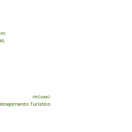
 em:
a.
PRÓXIMO
lanejamento Turístico