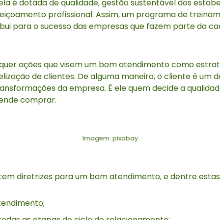
la é dotada de qualidade, gestão sustentável dos estab
feiçoamento profissional. Assim, um programa de treina
ribui para o sucesso das empresas que fazem parte da ca
requer ações que visem um bom atendimento como estrat
elização de clientes. De alguma maneira, o cliente é um 
ransformações da empresa. É ele quem decide a qualidad
tende comprar.
Imagem: pixabay
tem diretrizes para um bom atendimento, e dentre estas
tendimento;
todas as etapas do ciclo de relacionamento;